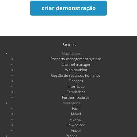
criar demonstração
Páginas
Qualidades
Property management system
Channel manager
Web booking
Gestão de recursos humanos
Finanças
Interfaces
Estatísticas
Further features
Vantagens
Fácil
Móvel
Flexível
Low-priced
Fiável
Preços