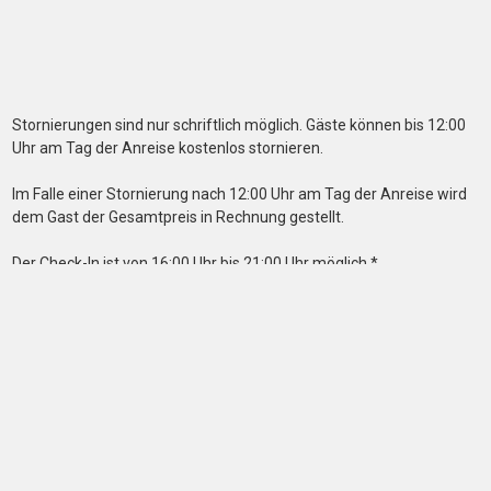
Stornierungen sind nur schriftlich möglich. Gäste können bis 12:00
Uhr am Tag der Anreise kostenlos stornieren.
Im Falle einer Stornierung nach 12:00 Uhr am Tag der Anreise wird
dem Gast der Gesamtpreis in Rechnung gestellt.
Der Check-In ist von 16:00 Uhr bis 21:00 Uhr möglich.*
Der Check-Out ist bis 12:00 Uhr.*
(*Falls Sie eine späte oder frühe Anreise wünschen, muss dies im
Voraus besprochen werden und kann mit zusätzlichen Kosten
verbunden sein.)
Die Unwirksamkeit einzelner Bestimmungen dieser AGB berührt