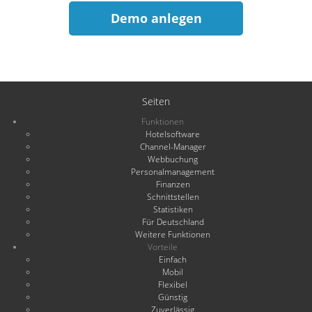
Demo anlegen
Seiten
Funktionen
Hotelsoftware
Channel-Manager
Webbuchung
Personalmanagement
Finanzen
Schnittstellen
Statistiken
Für Deutschland
Weitere Funktionen
Vorteile
Einfach
Mobil
Flexibel
Günstig
Zuverlässig